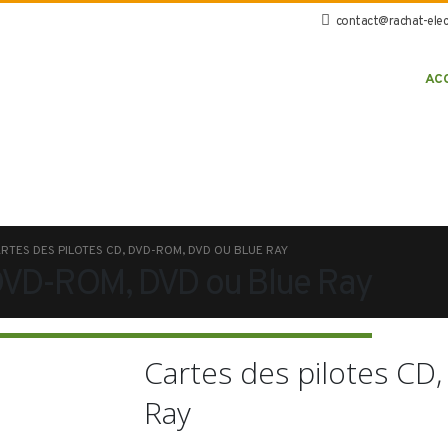
contact@rachat-elec
AC
RTES DES PILOTES CD, DVD-ROM, DVD OU BLUE RAY
 DVD-ROM, DVD ou Blue Ray
Cartes des pilotes C
Ray