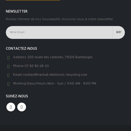
NEWSLETTER
Restez informer de nos nouveautés. Inscrivez vous à notre newsletter.
CONTACTEZ-NOUS
Address:
325 route des cadolles, 71500 Bantanges
Phone:
07 82 82 68 43
Email:
contact@rachat-electronic-recycling.com
Working Days/Hours:
Mon - Sun / 9:00 AM - 8:00 PM
SUIVEZ-NOUS